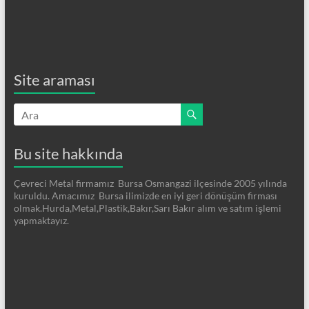
Site araması
Bu site hakkında
Çevreci Metal firmamız Bursa Osmangazi ilçesinde 2005 yılında
kuruldu. Amacımız Bursa ilimizde en iyi geri dönüşüm firması
olmak.Hurda,Metal,Plastik,Bakır,Sarı Bakır alım ve satım işlemi
yapmaktayız.