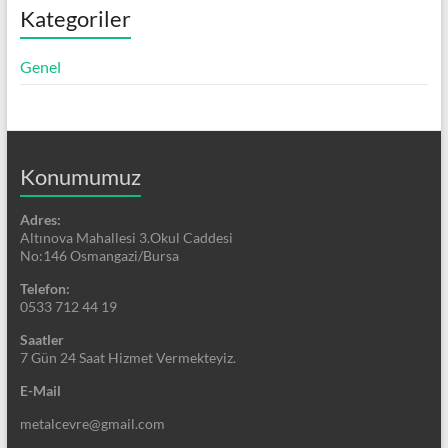
Kategoriler
Genel
Konumumuz
Adres:
Altınova Mahallesi 3.Okul Caddesi
No:146 Osmangazi/Bursa
Telefon:
0533 712 44 19
Saatler
7 Gün 24 Saat Hizmet Vermekteyiz.
E-Mail
metalcevre@gmail.com